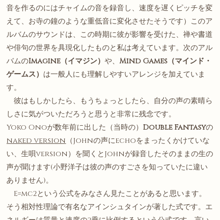
音を作るのにはチャイムの音を録音し、速度を遅くピッチを変
えて、お寺の鐘のような重低音に変化させたそうです）このア
ルバムのサウンドは、この時期に彼が影響を受けた、禅や書道
や俳句の世界を具現化したものと私は考えています。次のアル
バムの
Imagine
（イマジン）
や、
Mind Games
（マインド・
ゲームス）
は一般人にも理解しやすいアレンジを加えていま
す。
彼はもしかしたら、もうちょっとしたら、自分の声の素晴ら
しさに気がついただろうと思うと非常に残念です。
Yoko Onoが数年前に出した（当時の）
Double Fantasy
の
naked version
（Johnの声にechoをまったくかけていな
い、生唄version）を聞くとJohnが録音したそのままの生の
声が聞けます(小野洋子は彼の声のすごさを知っていたに違い
ありません)。
E=mc2という公式をみなさん見たことがあると思います。
そう相対性理論で有名なアインシュタインが著した式です。エ