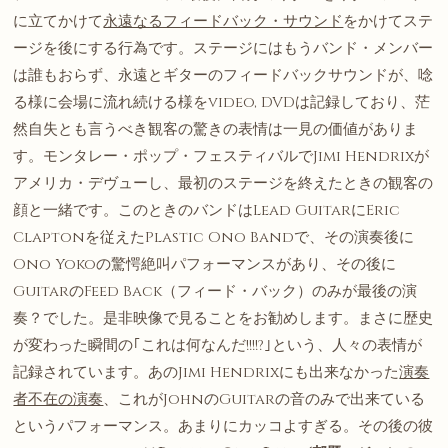
に立てかけて
永遠なるフィードバック・サウンド
をかけてステ
ージを後にする行為です。ステージにはもうバンド・メンバー
は誰もおらず、永遠とギターのフィードバックサウンドが、唸
る様に会場に流れ続ける様をvideo, DVDは記録しており、茫
然自失とも言うべき観客の驚きの表情は一見の価値がありま
す。モンタレー・ポップ・フェスティバルでJimi Hendrixが
アメリカ・デヴューし、最初のステージを終えたときの観客の
顔と一緒です。このときのバンドはLead GuitarにEric
Claptonを従えたPlastic Ono Bandで、その演奏後に
Ono Yokoの驚愕絶叫パフォーマンスがあり、その後に
GuitarのFeed Back（フィード・バック）のみが最後の演
奏？でした。是非映像で見ることをお勧めします。まさに歴史
が変わった瞬間の｢これは何なんだ!!!!?｣という、人々の表情が
記録されています。あのJimi Hendrixにも出来なかった
演奏
者不在の演奏
、これがJohnのGuitarの音のみで出来ている
というパフォーマンス。あまりにカッコよすぎる。その後の彼