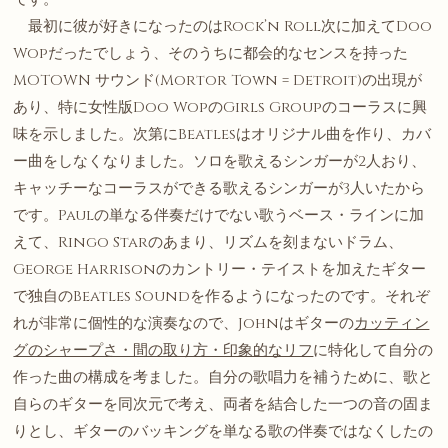
最初に彼が好きになったのはRock’n Roll次に加えてDoo
Wopだったでしょう、そのうちに都会的なセンスを持った
MOTOWN サウンド(Mortor Town = Detroit)の出現が
あり、特に女性版Doo WopのGirls Groupのコーラスに興
味を示しました。次第にBeatlesはオリジナル曲を作り、カバ
ー曲をしなくなりました。ソロを歌えるシンガーが2人おり、
キャッチーなコーラスができる歌えるシンガーが3人いたから
です。Paulの単なる伴奏だけでない歌うベース・ラインに加
えて、Ringo Starのあまり、リズムを刻まないドラム、
George Harrisonのカントリー・テイストを加えたギター
で独自のBeatles Soundを作るようになったのです。それぞ
れが非常に個性的な演奏なので、Johnはギターの
カッティン
グのシャープさ・間の取り方・印象的なリフ
に特化して自分の
作った曲の構成を考ました。自分の歌唱力を補うために、歌と
自らのギターを同次元で考え、両者を結合した一つの音の固ま
りとし、ギターのバッキングを単なる歌の伴奏ではなくしたの