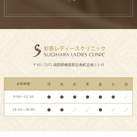
〒811-2202 福岡県糟屋郡志免町志免2-3-41
診察時間
月
火
水
木
金
土
日
9:00～12:30
●
●
●
●
●
●
／
14:30～18:00
●
●
／
／
●
／
／