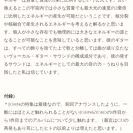
ネルギーは質量と速度の2乗に比例するという公式です。言い
換えるとこの宇宙内では小さな質量でも最大光の速度の2乗倍
に比例したエネルギーの産生が可能だということです。核分裂
や核融合で産生されるエネルギーを考えると解るかと思いま
す。個人が小さな存在でも物理的には大きなエネルギーの源と
なることが可能なことを意味していると思います。彼のギター
は、すべての飾りを捨てた上で歌と分離しては曲が成り立たな
いヴォーカル・ギター・サウンドの構成成分であり、彼の発す
るサウンドは、エネルギーとしての最大の音の力・うねりを目
指したと私は信じています。
付録）
＊Johnの特集は最後なので、前回アナウンスしたように、一
般にはほとんど触れられることがないJohn&Yokoの1作目か
ら3作目までのアルバムについて少し触れます。（最近はCDの
再発もあり耳にしたヒトの以前よりは増えたと思います。）