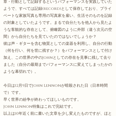
章・行動として記録するというパフォーマンスを実践していた
ようで、すべては記録(record)として保存しており、プライ
ベートな家族写真も専用の写真家を雇い、生活そのものを記録
の対象としていたようです。まるで自分たちを他人から見たよ
うな客観的な存在として、俯瞰図のように外部（違う次元の空
間）から自分たちを見ていたのではないでしょうか？
彼は声・ギターを含む物質としての楽器を利用し、自分の行動
（何を行い、何を世に残すか？）をパフォーマンスとして付け
加え、この世界の中のJohnとしての存在を見事に残して去り
ました（自分の最期までパフォーマンスに変えてしまったかの
ような幕切れで）。
今日は12月9日でJohn Lennonが暗殺された日（日本時間
で）です。
早く世界の紛争が終わってほしいものです。
John Lennon特集はこれで完結です。
以上は10年近く前に書いた文章を少し変えたものですが、ほと