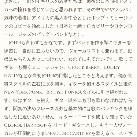
よさに、一部のイギリスの若者たちは、戦後の日本同様アメリ
カへの憧れを感じていたと思われます。その中でややツッパリ
気味の若者はアメリカの黒人を中心としたポップ・ミュージッ
クのコピーを始めました（日本と一緒：ロカビリーやロケンロ
ール、ジャズのビッグ・バンドなど）。
Johnも言わずもがなです。まずバンドを作る際にギターを
練習し、当然目立ちたいので、ヴォーカリストも兼ねます。動
機はもちろんカッコつけたい、女の子にもてたいです。歌って
ギターも弾くミュージシャン、Chuck Berry、Buddy
Hollyなどが当初Johnの目指したところと考えます。俺が大
将スタイルの左右に股を開き、ギターを抱えるスタイルは後の
New York Punk、British Punkスタイルに引き継がれま
す。彼はギターを抱え、ギター以外にも唄も歌わなければなら
ず、間奏の決めフレーズ以外は基本的には歌のバッキングを練
習したに違いありません。ギター・コードを彼より知っていた
George Harrisonを リード・ギターとし、もう一人ヴォー
カルが圧倒的にうまいPaul McCartneyを歌えるベース・ギ