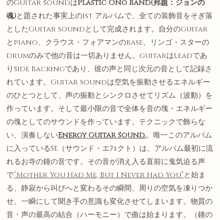
のGuitar Soundは
Plastic Ono Band(
邦題：ジョンの
魂
)
と題された事実上の1st アルバムで、全ての装飾音をそぎ落
としたGuitar soundとして完成されます。自分のguitar
とpiano、クラウス・フォアマンのbase、リンゴ・スターの
drumのみで他の音は一切ありません。guitarはLeadであ
りSide Backingであり、彼の声と同じ次元の音として記録さ
れています。Guitar soundは空気を振動させるエネルギー
のひとつとして、声の振動とシンクロさせてリズム（波動）を
作っています。そして最小限の音で全体を音の塊・エネルギー
の塊としてのサウンドを作っています。テクニックで飾らな
い、演奏しない
Energy Guitar Sound.
。唯一このアルバム
に入っているSE（サウンド・エﾌｪクト）は、アルバム最初に流
れるお寺の鐘の音です。その音が消え入る直前に鬼気迫る声
で
”Mother You Had Me, But I Never Had You”
と始ま
る、静寂から叫びへと変わるその瞬間、周りの空気を凍りつか
せ、一瞬にして聞き手の意識も変化させてしまいます。物質の
音・声の最高の結合（ハーモニー）で曲は始まります。（鐘の