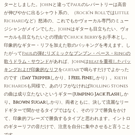
ターとしました。Johnと違ってPaulのレパートリーは高音
が伸びやかに出るシャウト系の、（Rock’n RollではLittle
Richardなど）怒涛の、これでもかヴォーカル専門のミュー
ジシャンがメインでした。Johnはギターも目立ちたい、ヴォ
ーカルも目立ちたいとの理由でChuck Berryをお手本とし、
印象的なギター・リフを加えた歌のバッキングを考えます。し
たがって
Paul
の弾むリズミックなブンブン・ベース・
Ring
の
歌うドラム・サウンド
があれば、Johnは
beat
を重視したバッ
キングおよび印象的なリフ
をguitarで鳴らすだけでよかった
のです（
Day Tripper
しかり、
I Feel Fine
しかり）。Kieth
Richardsも同様で、あのリフがなければRolling Stones
の曲は成り立たないというギター(
Jumping Jack Flash
しか
り
、
Brown Sugar
しかり)、両者ともに、決して流麗なリー
ドギターで聞かせるタイプではなく、そのリフで勝負をかけ
て、印象的フレーズで勝負するタイプと思われます。イントロ
のギターリフの音だけで、注意を自分に集中させると言うこと
です。