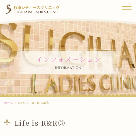
ホーム
＞ BLOG ＞ Life is R&R③
Life is R&R③