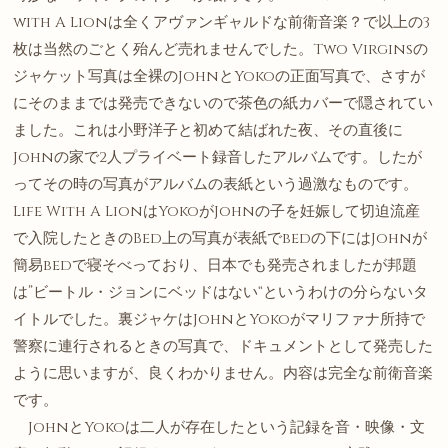
with A Lionは全くアヴァンギャルドな前衛音楽？で以上の3
枚は当然のごとく殆んど売れませんでした。Two Virginsの
ジャケット写真は全裸のJohnとYokoの正面写真で、さすが
にそのままでは発売できないので茶色の紙カバーで隠されてい
ました。これは小野洋子と初めて結ばれた夜、その直後に
Johnの家で2人プライベート録音したアルバムです。したが
ってその時の写真がアルバムの表紙という過激なものです。
Life With A LionはYokoがJohnの子を妊娠して切迫流産
で入院したときのBed上の写真が表紙でbedの下にはJohnが
簡易bedで寝そべっており、日本でも発売されましたが邦題
は”ビートル・ジョンにベッドはない“というわけの分らないタ
イトルでした。裏ジャケはJohnとYokoがマリファナ所持で
警察に連行されるときの写真で、ドキュメントとして発売した
ように思いますが、良くわかりません。内容は完全な前衛音楽
です。
JohnとYokoは二人が存在したという記録を音・映像・文