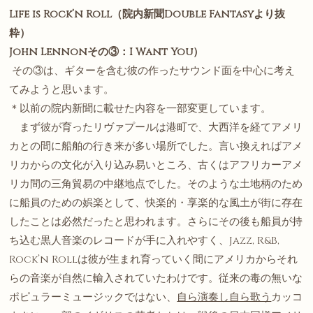
Life is Rock’n Roll（院内新聞Double Fantasyより抜
粋）
John Lennon
その③：
I Want You
）
その③は、ギターを含む彼の作ったサウンド面を中心に考え
てみようと思います。
＊以前の院内新聞に載せた内容を一部変更しています。
まず彼が育ったリヴァプールは港町で、大西洋を経てアメリ
カとの間に船舶の行き来が多い場所でした。言い換えればアメ
リカからの文化が入り込み易いところ、古くはアフリカーアメ
リカ間の三角貿易の中継地点でした。そのような土地柄のため
に船員のための娯楽として、快楽的・享楽的な風土が街に存在
したことは必然だったと思われます。さらにその後も船員が持
ち込む黒人音楽のレコードが手に入れやすく、Jazz, R&B,
Rock’n Rollは彼が生まれ育っていく間にアメリカからそれ
らの音楽が自然に輸入されていたわけです。従来の毒の無いな
ポピュラーミュージックではない、
自ら演奏し自ら歌う
カッコ