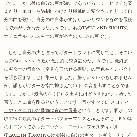
です。しかし彼は自分の声が嫌いであったらしく、ピッチを変
えたり、エコーを過剰にかけたり機械的に変化させたりして自
分の曲を歌い、自分の声自体がすばらしいサウンドなのを最後
まで気がつかなかったようです。あの
Twist and Shout
の
ナチュラル・ハスキーの声が本当のJohnの声です。
しかし自分の声と違ってギターサウンドに関しては、そこい
らのGuitaristと違い徹底的に突き詰めたようです。最終的
にギターの音自体（空間を震わせる振動）の音色やインパクト
を研ぎ澄ますことに集中しました。解りにくいかもしれません
が、誰もがギターを指で押さえてC(ド)の音を出すことができ
ます。しかし｢最高のC（ド）を出すにはどうすればよいか｣と
言うことに命を削るということです。
音がすべて
!
、メロディ
ーやテクニカルな装飾は音の付属品
ということです。私がこの
頃の彼の最高のギター・パフォーマンスと考えるのは、1969年
のトロントであったロックン・ロール・フェスティバル
(Peace in Toronto)
の最後に自分のギターをギターアンプ