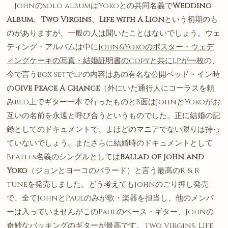
Johnのsolo albumはYokoとの共同名義で
Wedding
Album
、
Two Virgins
、
Life with A Lion
という初期のも
のがありますが、一般の人は聞いたことはないでしょう。ウェ
ディング・アルバムは中に
John&Yoko
のポスター・ウェデ
ィングケーキの写真・結婚証明書の
copy
と共に
LP
が一枚
の、
今で言うBox SetでLPの内容はあの有名な公開ベッド・イン時
の
Give Peace A Chance
（外にいた通行人にコーラスを頼
みbed上でギター一本で行ったものとB面はJohnとYokoがお
互いの名前を永遠と呼び合うというものでした。正に結婚の記
録としてのドキュメントで、よほどのマニアでない限りは持っ
ていないでしょう。またさらに結婚時のドキュメントとして
Beatles名義のシングルとしては
Ballad of John and
Yoko
（ジョンとヨーコのバラード）と言う最高のR & R
tuneを発売しました。どう考えてもJohnのごり押し発売
で、全てJohnとPaulのみが歌・楽器を担当し、他のメンバ
ーは入っていませんがこのPaulのベース・ギター、Johnの
奇妙なバッキングのギターが最高です。Two Virgins, Life